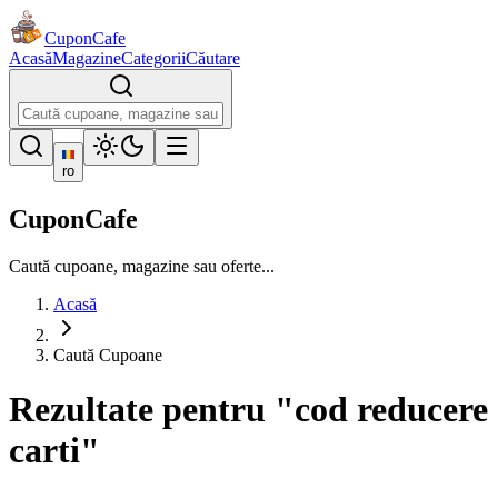
Cupon
Cafe
Acasă
Magazine
Categorii
Căutare
ro
CuponCafe
Caută cupoane, magazine sau oferte...
Acasă
Caută Cupoane
Rezultate pentru "cod reducere
carti"