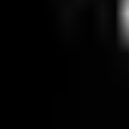
Verificat
Expiră în 24 zile
Vezi oferta
Top Shop
OFERTĂ
Promotii si reduceri Top Shop (August 2026)
#Top Shop #August 2026
Verificat
Expiră în 24 zile
Vezi oferta
Dyson
OFERTĂ
Promotii si reduceri Dyson (August 2026)
#Dyson #August 2026